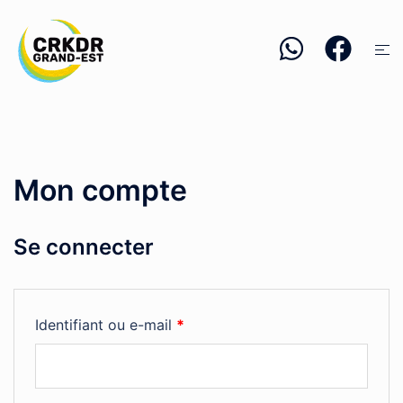
Aller
au
Ouvr
contenu
le
men
Mon compte
Se connecter
Obligatoire
Identifiant ou e-mail
*